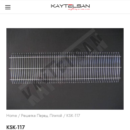
Home
/
Решетка Перед Плитой
/ KSK-117
KSK-117