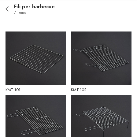
Fili per barbecue
7 Items
KMT-101
KMT-102