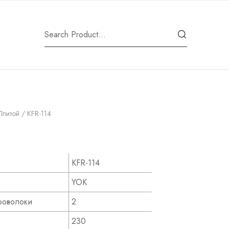
Плитой
/ KFR-114
KFR-114
YOK
роволоки
2
230