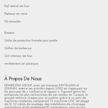
Rail latéral de four
Plateaux en verre
Fils torsadés
Brasero
Grille de protection frontale pour poêle
Grilles de barbecue
Gril intérieur de four
revêtements en plastique
À Propos De Nous
DEMİREZEN GROUP, avec ses marques KAYTELSAN et
ZENSAN, exerce ses activités depuis 2002 en s’appuyant sur
les principes de « confiance et rigueur ». Figurant parmi les
entreprises les plus recherchées de son secteur en Turquie, le
groupe renforce chaque jour sa position grâce à un parc de
machines modernes comprenant 12 machines CNC de pliage
de fil, 12 robots de soudage, des installations de chromage
automatique et de revêtement PE automatique, ainsi qu’une