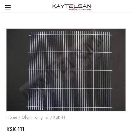
Home
/
Ofen-Frontgitter
/ KSK-111
KSK-111