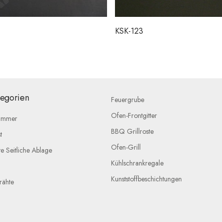
KSK-123
tegorien
Feuergrube
Ofen-Frontgitter
lammer
BBQ Grillroste
t
Ofen-Grill
e Seitliche Ablage
Kühlschrankregale
Kunststoffbeschichtungen
ähte