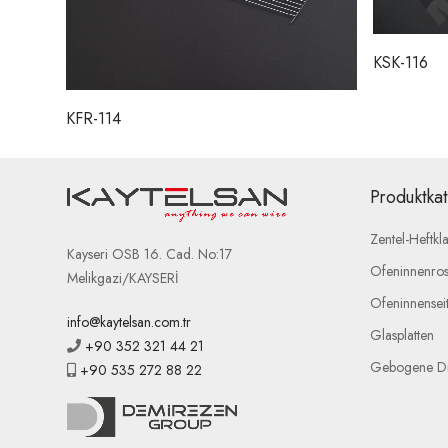
KSK-116
KFR-114
Produktka
Zentel-Heftk
Kayseri OSB 16. Cad. No:17
Ofeninnenros
Melikgazi/KAYSERİ
Ofeninnenseit
info@kaytelsan.com.tr
Glasplatten
+90 352 321 44 21
Gebogene Dr
+90 535 272 88 22