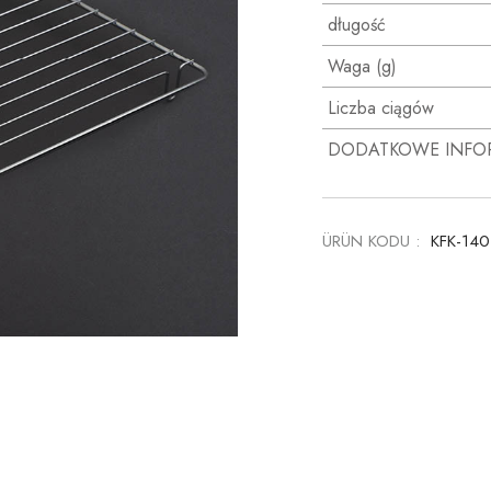
długość
Waga (g)
Liczba ciągów
DODATKOWE INFO
ÜRÜN KODU :
KFK-14