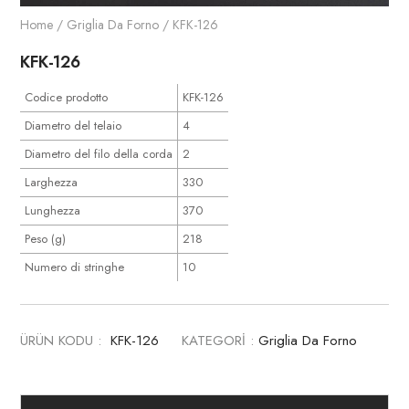
Home
/
Griglia Da Forno
/ KFK-126
KFK-126
Codice prodotto
KFK-126
Diametro del telaio
4
Diametro del filo della corda
2
Larghezza
330
Lunghezza
370
Peso (g)
218
Numero di stringhe
10
ÜRÜN KODU :
KFK-126
KATEGORİ :
Griglia Da Forno