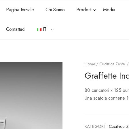
Pagina Iniziale
Chi Siamo
Prodotti
Media
Contattaci
IT
Home
/
Cucitrice Zentel
/ 
Graffette Ind
80 caricatori x 125 punt
Una scatola contiene 1
KATEGORİ :
Cucitrice Z