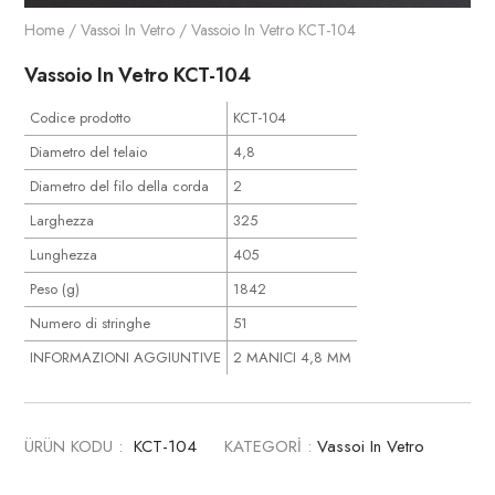
Home
/
Vassoi In Vetro
/ Vassoio In Vetro KCT-104
Vassoio In Vetro KCT-104
Codice prodotto
KCT-104
Diametro del telaio
4,8
Diametro del filo della corda
2
Larghezza
325
Lunghezza
405
Peso (g)
1842
Numero di stringhe
51
INFORMAZIONI AGGIUNTIVE
2 MANICI 4,8 MM
ÜRÜN KODU :
KCT-104
KATEGORİ :
Vassoi In Vetro