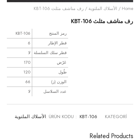
Home
/
الأسلاك الملتوية
/ رف مناشف مثلث KBT-106
رف مناشف مثلث KBT-106
رمز المنتج
KBT-106
قطر الإطار
6
قطر سلك السلسلة
لا
عَرْض
170
طُول
120
الوزن (ز)
66
عدد السلاسل
لا
KATEGORİ :
KBT-106
ÜRÜN KODU :
الأسلاك الملتوية
Related Products