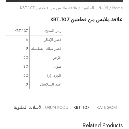
Home
/
الأسلاك الملتوية
/ علاقة ملابس من قطعتين KBT-107
علاقة ملابس من قطعتين KBT-107
رمز المنتج
KBT-107
قطر الإطار
6
قطر سلك السلسلة
لا
عَرْض
60
طُول
80
الوزن (ز)
62
عدد السلاسل
لا
KATEGORİ :
KBT-107
ÜRÜN KODU :
الأسلاك الملتوية
Related Products