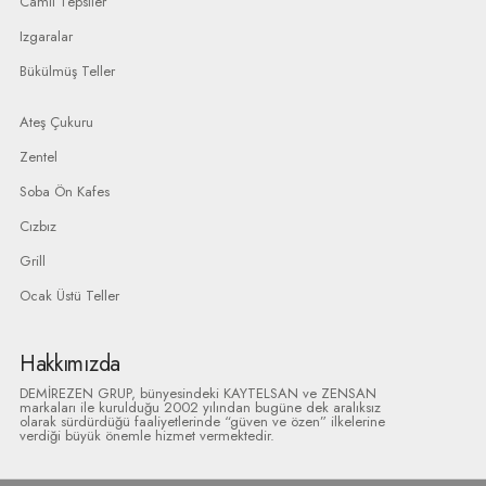
Camlı Tepsiler
Izgaralar
Bükülmüş Teller
Ateş Çukuru
Zentel
Soba Ön Kafes
Cızbız
Grill
Ocak Üstü Teller
Hakkımızda
DEMİREZEN GRUP, bünyesindeki KAYTELSAN ve ZENSAN
markaları ile kurulduğu 2002 yılından bugüne dek aralıksız
olarak sürdürdüğü faaliyetlerinde “güven ve özen” ilkelerine
verdiği büyük önemle hizmet vermektedir.