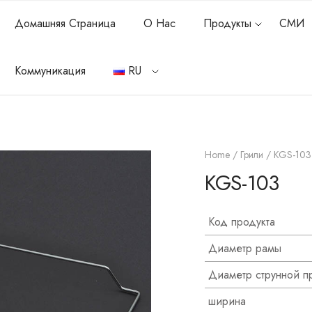
Домашняя Страница
О Нас
Продукты
СМИ
Коммуникация
RU
Home
/
Грили
/ KGS-103
KGS-103
Код продукта
Диаметр рамы
Диаметр струнной п
ширина