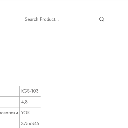
KGS-103
4,8
роволоки
YOK
375×345