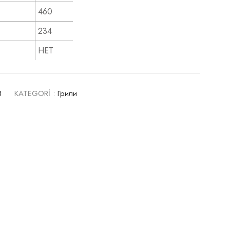
460
234
НЕТ
3
KATEGORİ :
Грили