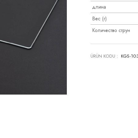
длина
Вес (г)
Количество струн
ÜRÜN KODU :
KGS-10