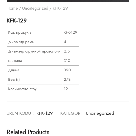
Home
/
Uncategorized
/ KFK-129
KFK-129
Код продукта
KFK-129
Диаметр рамы
4
Диаметр струнной проволоки
2,5
ширина
310
длина
390
Вес (г)
278
Количество струн
12
ÜRÜN KODU :
KFK-129
KATEGORİ :
Uncategorized
Related Products