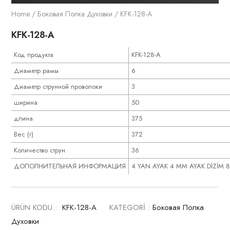
Home
/
Боковая Полка Духовки
/ KFK-128-A
KFK-128-A
Код продукта
KFK-128-A
Диаметр рамы
6
Диаметр струнной проволоки
3
ширина
50
длина
375
Вес (г)
372
Количество струн
36
ДОПОЛНИТЕЛЬНАЯ ИНФОРМАЦИЯ
4 YAN AYAK 4 MM AYAK DİZİM 
ÜRÜN KODU :
KFK-128-A
KATEGORİ :
Боковая Полка
Духовки