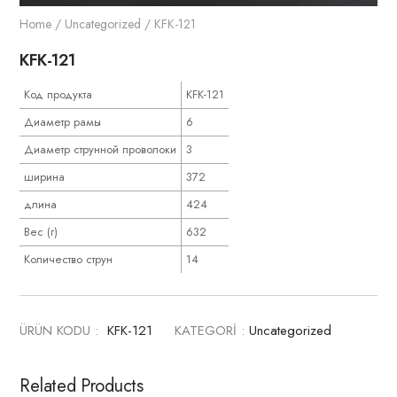
Home
/
Uncategorized
/ KFK-121
KFK-121
Код продукта
KFK-121
Диаметр рамы
6
Диаметр струнной проволоки
3
ширина
372
длина
424
Вес (г)
632
Количество струн
14
ÜRÜN KODU :
KFK-121
KATEGORİ :
Uncategorized
Related Products