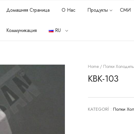
Домашняя Страница
О Нас
Продукты
СМИ
Коммуникация
RU
Home
/
Полки Холодиль
KBK-103
KATEGORİ :
Полки Хо