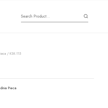
Pieca
/ KSK-115
ednia Pieca