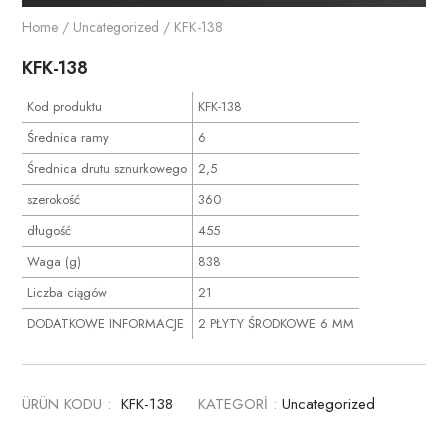
Home
/
Uncategorized
/ KFK-138
KFK-138
Kod produktu
KFK-138
Średnica ramy
6
Średnica drutu sznurkowego
2,5
szerokość
360
długość
455
Waga (g)
838
Liczba ciągów
21
DODATKOWE INFORMACJE
2 PŁYTY ŚRODKOWE 6 MM
ÜRÜN KODU :
KFK-138
KATEGORİ :
Uncategorized