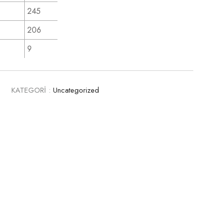
245
206
9
4
KATEGORİ :
Uncategorized