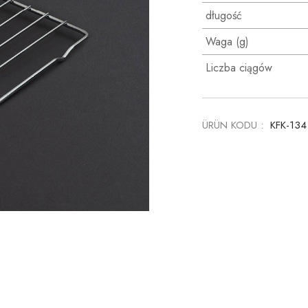
długość
Waga (g)
Liczba ciągów
ÜRÜN KODU :
KFK-13