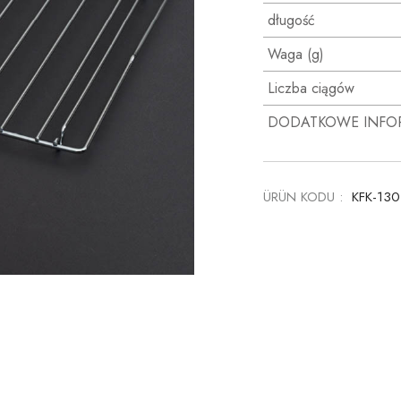
długość
Waga (g)
Liczba ciągów
DODATKOWE INFO
ÜRÜN KODU :
KFK-13