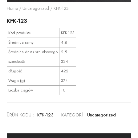
Home
/
Uncategorized
/ KFK-123
KFK-123
Kod produktu
KFK-123
Średnica ramy
4,8
Średnica drutu sznurkowego
2,5
szerokość
324
długość
422
Waga (g)
374
Liczba ciągów
10
ÜRÜN KODU :
KFK-123
KATEGORİ :
Uncategorized