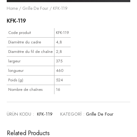
Home
/
Grille De Four
/ KFK-119
KFK-119
Code produit
KFK-119
Diamètre du cadre
4,8
Diamètre du fil de chaîne
2,8
largeur
375
longueur
460
Poids (g)
524
Nombre de chaînes
16
ÜRÜN KODU :
KFK-119
KATEGORİ :
Grille De Four
Related Products