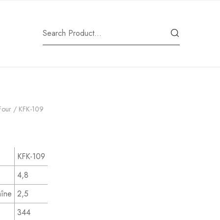
 Four
/ KFK-109
KFK-109
4,8
aîne
2,5
344