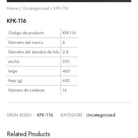
Home
/
Uncategorized
/ KFK-116
KFK-116
Código de producto
KFK-116
Diámetro del marco
6
Diámetro del alambre de hilo
2,8
ancho
370
largo
465
Peso (g)
650
Número de cadenas
16
ÜRÜN KODU :
KFK-116
KATEGORİ :
Uncategorized
Related Products