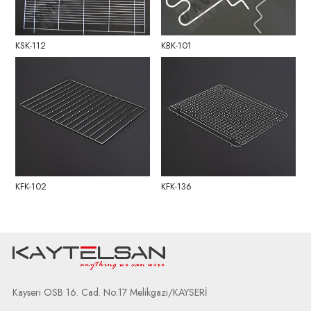
KSK-112
KBK-101
KFK-102
KFK-136
Kayseri OSB 16. Cad. No:17 Melikgazi/KAYSERİ