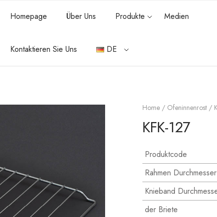
Homepage
Über Uns
Produkte
Medien
Kontaktieren Sie Uns
DE
Home
/
Ofeninnenrost
/ K
KFK-127
Produktcode
Rahmen Durchmesser
Knieband Durchmess
der Briete