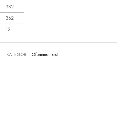
382
362
12
7
KATEGORİ :
Ofeninnenrost