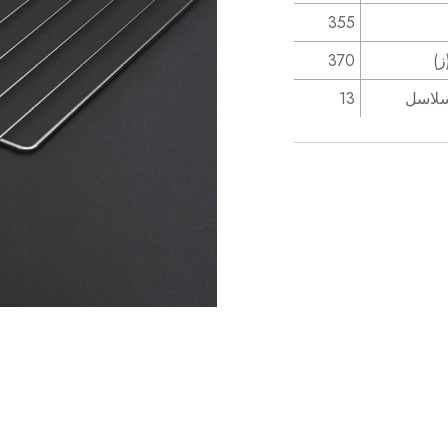
355
ز)
370
سلاسل
13