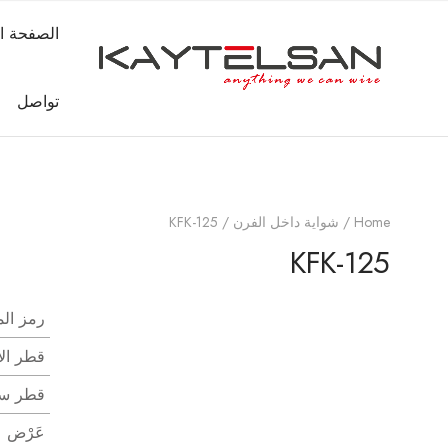
الصفحة ال
تواصل
Home
/
شواية داخل الفرن
/ KFK-125
KFK-125
رمز الم
قطر الإ
قطر سل
عَرْض