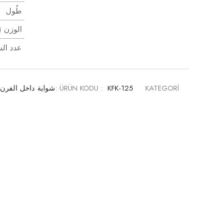
طُول
الوزن (
عدد ال
KATEGORİ :
KFK-125
ÜRÜN KODU :
شواية داخل الفرن