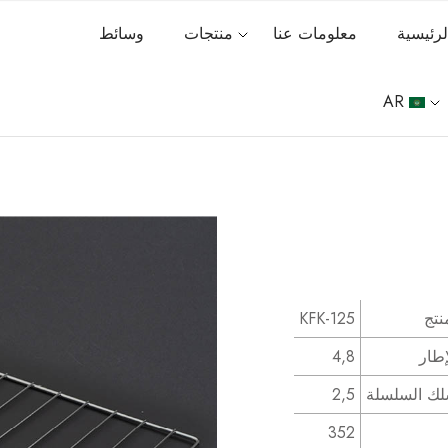
رئيسية
معلومات عنا
منتجات
وسائط
AR
نتج
KFK-125
طار
4,8
ك السلسلة
2,5
352