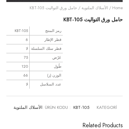
Home
/
الأسلاك الملتوية
/ حامل ورق التواليت KBT-105
حامل ورق التواليت KBT-105
رمز المنتج
KBT-105
قطر الإطار
6
قطر سلك السلسلة
لا
عَرْض
75
طُول
120
الوزن (ز)
66
عدد السلاسل
لا
KATEGORİ :
KBT-105
ÜRÜN KODU :
الأسلاك الملتوية
Related Products