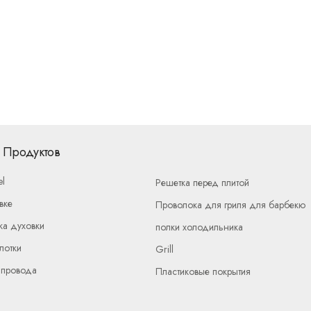
 Продуктов
el
Решетка перед плитой
вке
Проволока для гриля для барбекю
ка духовки
полки холодильника
лотки
Grill
 провода
Пластиковые покрытия