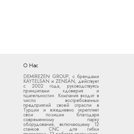
О Нас
DEMİREZEN GROUP, с брендами
KAYTELSAN и ZENSAN, действует
с 2002 года, руководствуясь
принципами «доверия и
тщательности». Компания входит в
число востребованных
предприятий своей отрасли в
Турции и ежедневно укрепляет
свои позиции благодаря
современному парку
оборудования, включающему 12
станков CNC для гибки
проволоки, 12 роботов-сварщиков,